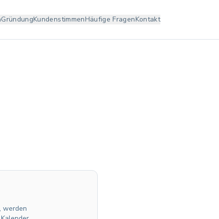
n
Gründung
Kundenstimmen
Häufige Fragen
Kontakt
t, werden
 Kalender