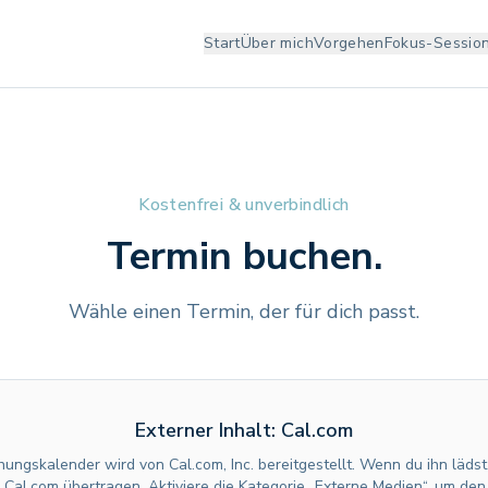
Start
Über mich
Vorgehen
Fokus-Sessio
Kostenfrei & unverbindlich
Termin buchen.
Wähle einen Termin, der für dich passt.
Externer Inhalt: Cal.com
ungskalender wird von Cal.com, Inc. bereitgestellt. Wenn du ihn läds
 Cal.com übertragen. Aktiviere die Kategorie „Externe Medien“, um den