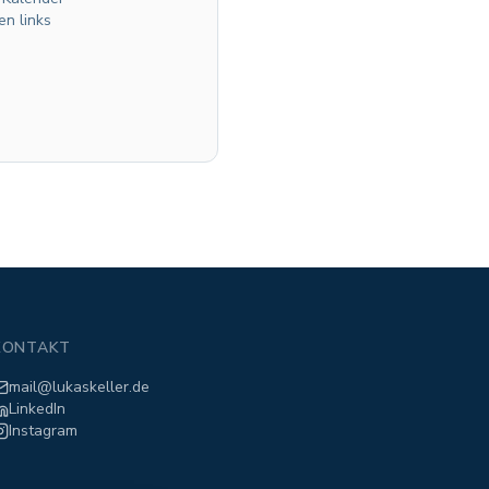
en links
KONTAKT
mail@lukaskeller.de
LinkedIn
Instagram