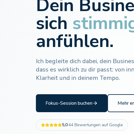
Dein Busine
sich
stimmi
anfühlen.
Ich begleite dich dabei, dein Busine
dass es wirklich zu dir passt: von i
Klarheit und in deinem Tempo.
Fokus-Session buchen
Mehr er
5,0
·
44 Bewertungen auf Google