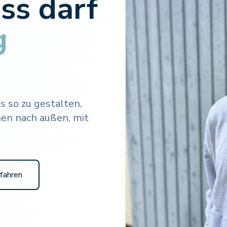
ss darf
g
ss so zu gestalten,
nnen nach außen, mit
fahren